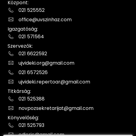
Központ:
021 525552
office@uvszinhaz.com
Igazgatóság:
021 571564
Szervezők:
021 6622592
ujvideki.org@gmail.com
021 6572526
ujvideki.repertoar@gmail.com
Titkárság:
021 525388
novpozsekretarijat@gmail.com
Könyvelőség:
021 525793
odjeric@gmail.com