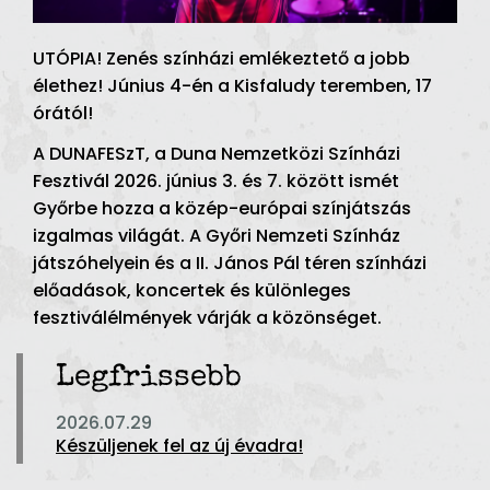
UTÓPIA! Zenés színházi emlékeztető a jobb
élethez! Június 4-én a Kisfaludy teremben, 17
órától!
A DUNAFESzT, a Duna Nemzetközi Színházi
Fesztivál 2026. június 3. és 7. között ismét
Győrbe hozza a közép-európai színjátszás
izgalmas világát. A Győri Nemzeti Színház
játszóhelyein és a II. János Pál téren színházi
előadások, koncertek és különleges
fesztiválélmények várják a közönséget.
Legfrissebb
2026.07.29
Készüljenek fel az új évadra!