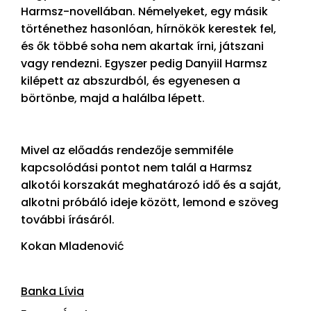
Harmsz-novellában. Némelyeket, egy másik
történethez hasonlóan, hírnökök kerestek fel,
és ők többé soha nem akartak írni, játszani
vagy rendezni. Egyszer pedig Danyiil Harmsz
kilépett az abszurdból, és egyenesen a
börtönbe, majd a halálba lépett.
Mivel az előadás rendezője semmiféle
kapcsolódási pontot nem talál a Harmsz
alkotói korszakát meghatározó idő és a saját,
alkotni próbáló ideje között, lemond e szöveg
további írásáról.
Kokan Mladenović
Banka Lívia