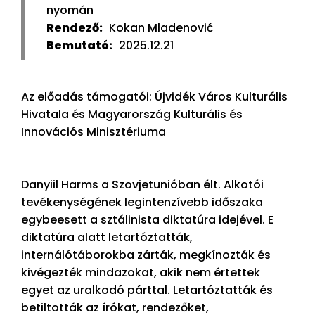
nyomán
Rendező:
Kokan Mladenović
Bemutató:
2025.12.21
Az előadás támogatói: Újvidék Város Kulturális
Hivatala és Magyarország Kulturális és
Innovációs Minisztériuma
Danyiil Harms a Szovjetunióban élt. Alkotói
tevékenységének legintenzívebb időszaka
egybeesett a sztálinista diktatúra idejével. E
diktatúra alatt letartóztatták,
internálótáborokba zárták, megkínozták és
kivégezték mindazokat, akik nem értettek
egyet az uralkodó párttal. Letartóztatták és
betiltották az írókat, rendezőket,