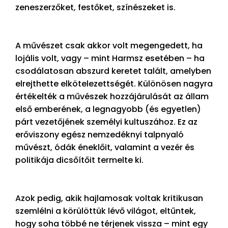
zeneszerzőket, festőket, színészeket is.
A művészet csak akkor volt megengedett, ha
lojális volt, vagy – mint Harmsz esetében – ha
csodálatosan abszurd keretet talált, amelyben
elrejthette elkötelezettségét. Különösen nagyra
értékelték a művészek hozzájárulását az állam
első emberének, a legnagyobb (és egyetlen)
párt vezetőjének személyi kultuszához. Ez az
erőviszony egész nemzedéknyi talpnyaló
művészt, ódák éneklőit, valamint a vezér és
politikája dicsőítőit termelte ki.
Azok pedig, akik hajlamosak voltak kritikusan
szemlélni a körülöttük lévő világot, eltűntek,
hogy soha többé ne térjenek vissza – mint egy