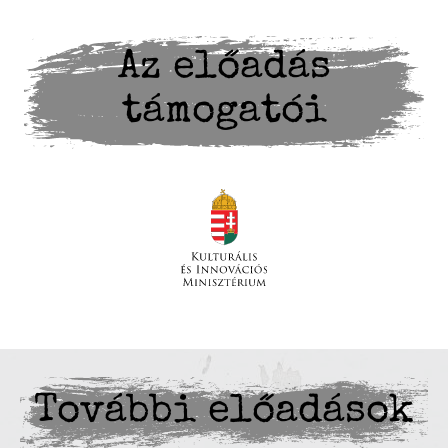
Az előadás
támogatói
További előadások