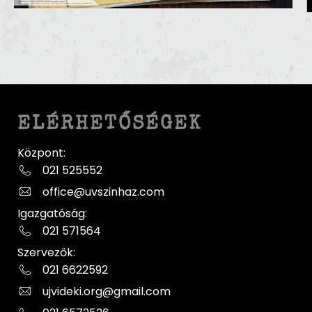
ELÉRHETŐSÉGEK
Központ:
021 525552
office@uvszinhaz.com
Igazgatóság:
021 571564
Szervezők:
021 6622592
ujvideki.org@gmail.com