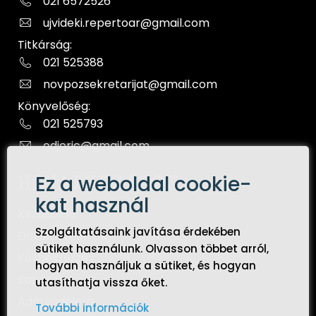
021 6572526
ujvideki.repertoar@gmail.com
Titkárság:
021 525388
novpozsekretarijat@gmail.com
Könyvelőség:
021 525793
odjeric@gmail.com
Ez a weboldal cookie-
HIVATKOZÁSOK
kat használ
Kezdőoldal
Szolgáltatásaink javítása érdekében
Dokumentumok
sütiket használunk. Olvasson többet arról,
Közbeszerzés
hogyan használjuk a sütiket, és hogyan
Kapcsolat
utasíthatja vissza őket.
Adatvédelem
További információk