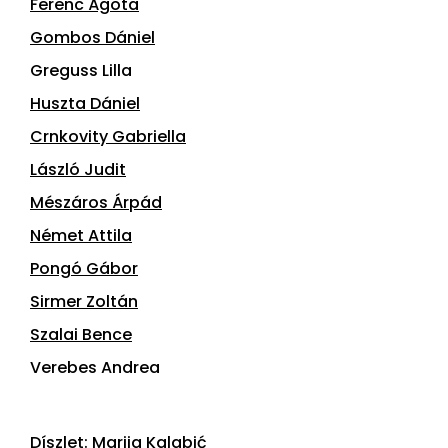
Ferenc Ágota
Gombos Dániel
Greguss Lilla
Huszta Dániel
Crnkovity Gabriella
László Judit
Mészáros Árpád
Német Attila
Pongó Gábor
Sirmer Zoltán
Szalai Bence
Verebes Andrea
Díszlet: Marija Kalabić