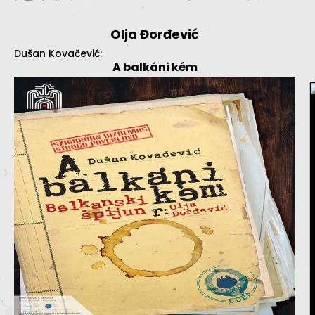
Olja Đorđević
Dušan Kovačević:
A balkáni kém