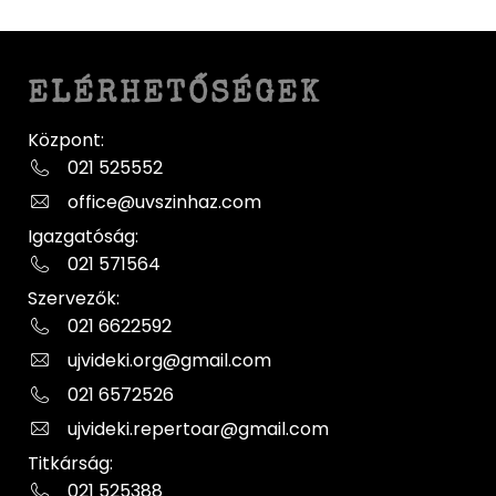
ELÉRHETŐSÉGEK
Központ:
021 525552
office@uvszinhaz.com
Igazgatóság:
021 571564
Szervezők:
021 6622592
ujvideki.org@gmail.com
021 6572526
ujvideki.repertoar@gmail.com
Titkárság:
021 525388