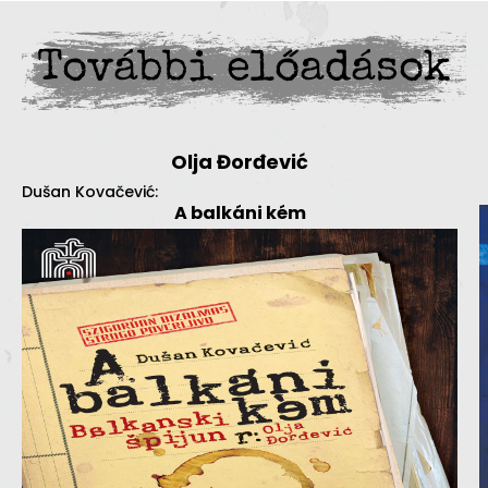
További előadások
Olja Đorđević
Dušan Kovačević:
A balkáni kém