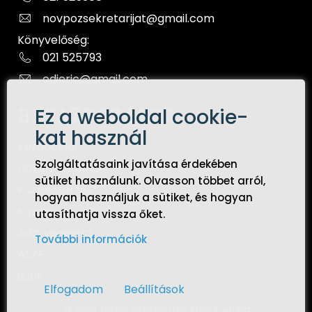
novpozsekretarijat@gmail.com
Könyvelőség:
021 525793
odjeric@gmail.com
Ez a weboldal cookie-
HIVATKOZÁSOK
kat használ
Kezdőoldal
Szolgáltatásaink javítása érdekében
Dokumentumok
sütiket használunk. Olvasson többet arról,
Közbeszerzés
hogyan használjuk a sütiket, és hogyan
Kapcsolat
utasíthatja vissza őket.
Adatvédelem
További információk
ÁSZF
Sütik
Elfogadom
Beállítások
@ 2024, Dizájn és fejlesztés:
ManufaktuRa