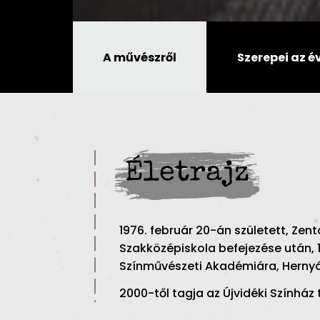
A művészről
Szerepei az 
Életrajz
1976. február 20-án született, Zen
Szakközépiskola befejezése után, 1
Színművészeti Akadémiára, Hernyá
2000-től tagja az Újvidéki Színház