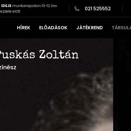
 IDEJE
munkanapokon 10-12 óra
021 525552
ezdete előtt
HÍREK
ELŐADÁSOK
JÁTÉKREND
TÁRSUL
Puskás Zoltán
zínész