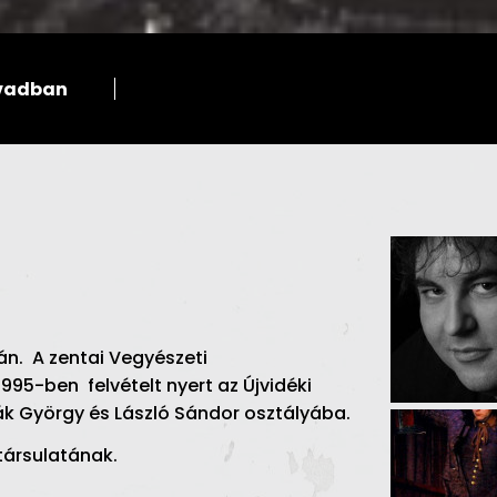
évadban
tán. A zentai Vegyészeti
995-ben felvételt nyert az Újvidéki
k György és László Sándor osztályába.
 társulatának.