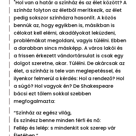
"Hol van a határ a színház és az élet között? A
színház folyton az életből merítkezik, az élet
pedig sokszor színházra hasonlít. A közös
bennük az, hogy egyikben is, másikban is
célokat kell elérni, akadályokat leküzdeni,
problémákat megoldani, vagyis túlélni. Ebben
a darabban sincs másképp. A város lakói és
a frissen érkezett vándortársulat is csak egy
dolgot szeretne, akar. Túlélni. De akárcsak az
élet, a színház is tele van meglepetéssel, és
ilyenkor felmerül a kérdés: Hol a rendező? Hol
a súgó? Hol vagyok én? De Shakespeare
bácsi ezt tőlem sokkal szebben
megfogalmazta:
“Színház az egész világ,
És színész benne minden férfi és nő:
Fellép és lelép: s mindenkit sok szerep vár
Életében.”