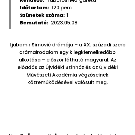
Rendező:
Táborosi Margaréta
Időtartam:
120 perc
Szünetek száma:
1
Bemutató:
2023.05.08
Ljubomir Simović drámája – a XX. századi szerb
drámairodalom egyik legkiemelkedőbb
alkotása – először látható magyarul. Az
előadás az Újvidéki Színház és az Újvidéki
Művészeti Akadémia végzőseinek
közreműködésével valósult meg.