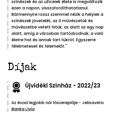
színészek és az užiceiek élete is megváltozik
ezen a napon, visszafordíthatatlanul.
Bármennyire rossz szemmel nézik a helyiek a
színészek jövetelét, az ő művészetük és
művészetbe vetett hitük, az alatt az egy nap
alatt, amíg a városban tartózkodnak, a való
életre hat és annak tart tükröt. Egyszerre
félelmeteset és felemelőt."
Díjak
Újvidéki Színház - 2022/23
Az évad legjobb női főszereplője - Jelisaveta
Banka Lívia