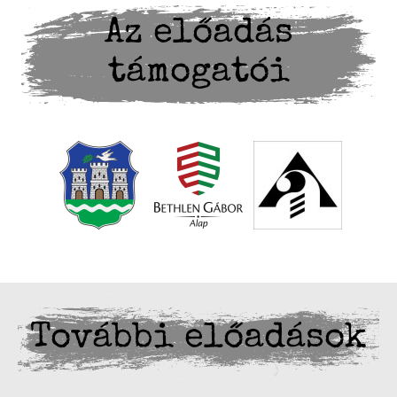
Az előadás
támogatói
További előadások