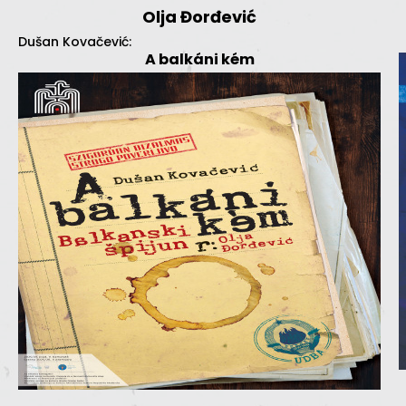
Olja Đorđević
Dušan Kovačević:
A balkáni kém