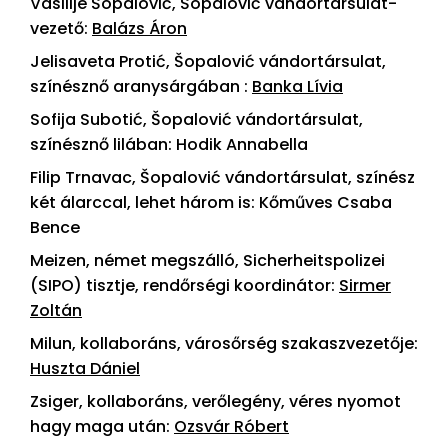
Vasilije Šopalović, Šopalović vándortársulat-
vezető:
Balázs Áron
Jelisaveta Protić, Šopalović vándortársulat,
színésznő aranysárgában :
Banka Lívia
Sofija Subotić, Šopalović vándortársulat,
színésznő lilában: Hodik Annabella
Filip Trnavac, Šopalović vándortársulat, színész
két álarccal, lehet három is: Kőműves Csaba
Bence
Meizen, német megszálló, Sicherheitspolizei
(SIPO) tisztje, rendőrségi koordinátor:
Sirmer
Zoltán
Milun, kollaboráns, városőrség szakaszvezetője:
Huszta Dániel
Zsiger, kollaboráns, verőlegény, véres nyomot
hagy maga után:
Ozsvár Róbert