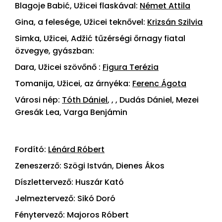
Blagoje Babić, Užicei flaskával:
Német Attila
Gina, a felesége, Užicei teknővel:
Krizsán Szilvia
Simka, Užicei, Adžić tűzérségi őrnagy fiatal
özvegye, gyászban:
Dara, Užicei szövőnő :
Figura Terézia
Tomanija, Užicei, az árnyéka:
Ferenc Ágota
Városi nép:
Tóth Dániel
, , , Dudás Dániel, Mezei
Gresák Lea, Varga Benjámin
Fordító:
Lénárd Róbert
Zeneszerző: Szögi István, Dienes Ákos
Díszlettervező: Huszár Kató
Jelmeztervező: Sikó Doró
Fénytervező: Majoros Róbert