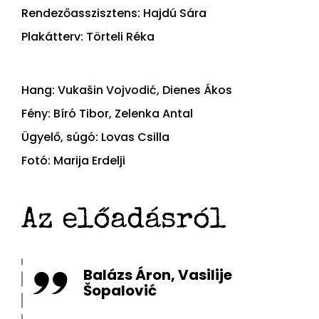
Rendezőasszisztens: Hajdú Sára
Plakátterv: Törteli Réka
Hang: Vukašin Vojvodić, Dienes Ákos
Fény: Bíró Tibor, Zelenka Antal
Ügyelő, súgó: Lovas Csilla
Fotó: Marija Erdelji
Az előadásról
Balázs Áron, Vasilije
Šopalović