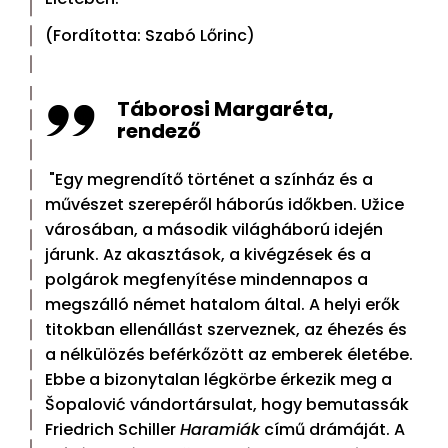
(Fordította: Szabó Lőrinc)
Táborosi Margaréta,
rendező
"Egy megrendítő történet a színház és a
művészet szerepéről háborús időkben. Užice
városában, a második világháború idején
járunk. Az akasztások, a kivégzések és a
polgárok megfenyítése mindennapos a
megszálló német hatalom által. A helyi erők
titokban ellenállást szerveznek, az éhezés és
a nélkülözés beférkőzött az emberek életébe.
Ebbe a bizonytalan légkörbe érkezik meg a
Šopalović vándortársulat, hogy bemutassák
Friedrich Schiller
Haramiák
című drámáját. A