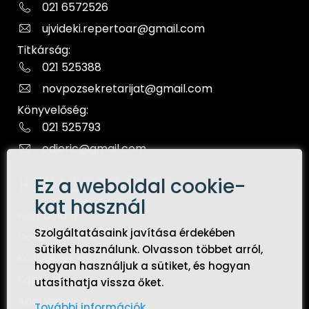
021 6572526
ujvideki.repertoar@gmail.com
Titkárság:
021 525388
novpozsekretarijat@gmail.com
Könyvelőség:
021 525793
odjeric@gmail.com
Ez a weboldal cookie-
HIVATKOZÁSOK
kat használ
Kezdőoldal
Szolgáltatásaink javítása érdekében
Dokumentumok
sütiket használunk. Olvasson többet arról,
Közbeszerzés
hogyan használjuk a sütiket, és hogyan
Kapcsolat
utasíthatja vissza őket.
Adatvédelem
További információk