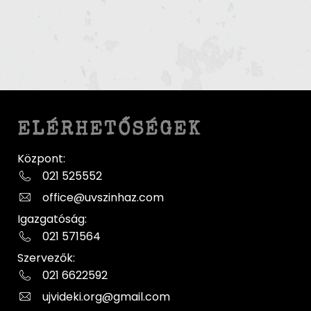
ELÉRHETŐSÉGEK
Központ:
021 525552
office@uvszinhaz.com
Igazgatóság:
021 571564
Szervezők:
021 6622592
ujvideki.org@gmail.com