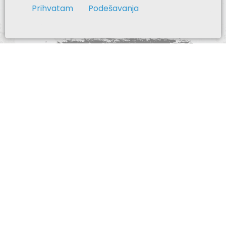
Prihvatam
Podešavanja
Na repertoaru
Sve predstave sa redovnog repertora imaju prevod
na srpski.
Prevod se emituje na scenskom portalu.