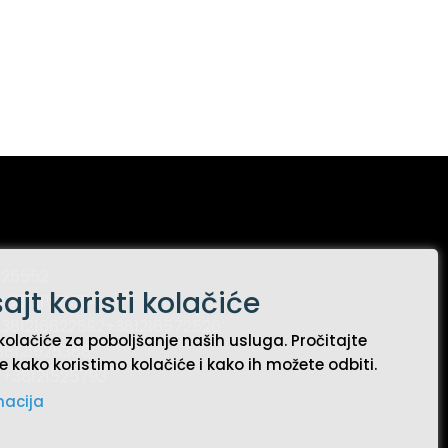
525552
ajt koristi kolačiće
+38121571564
381216622592
+381216572526
kolačiće za poboljšanje naših usluga. Pročitajte
38121525388
e kako koristimo kolačiće i kako ih možete odbiti.
:
+38121525793
macija