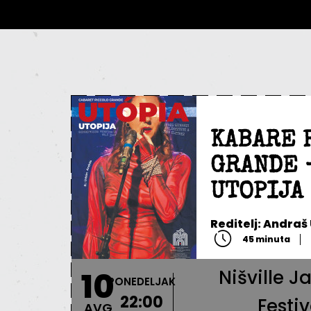
KABARE 
GRANDE 
UTOPIJA
Reditelj: Andraš
45 minuta
10
Nišville J
PONEDELJAK
22:00
Festiv
AVG