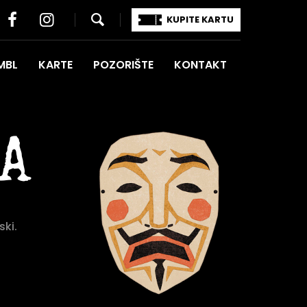
KUPITE KARTU
MBL
KARTE
POZORIŠTE
KONTAKT
A
ki.