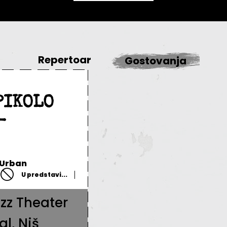
Repertoar
Gostovanja
PIKOLO
-
 Urban
U predstavi...
azz Theater
al, Niš