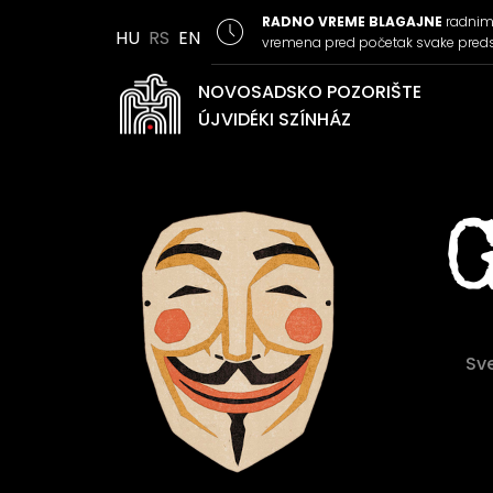
RADNO VREME BLAGAJNE
radnim 
HU
RS
EN
vremena pred početak svake pred
NOVOSADSKO POZORIŠTE
ÚJVIDÉKI SZÍNHÁZ
Sv