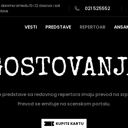
danima između 10 i 12 časova i sat
021 525552
stave
VESTI
PREDSTAVE
REPERTOAR
ANSA
GOSTOVANJ
e predstave sa redovnog repertora imaju prevod na srps
Prevod se emituje na scenskom portalu.
KUPITE KARTU