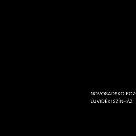
NOVOSADSKO POZ
ÚJVIDÉKI SZÍNHÁZ
Jovana Subotića 3-5, 21000 N