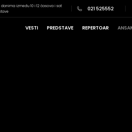
danima između 10 i 12 časova i sat
021 525552
stave
VESTI
PREDSTAVE
REPERTOAR
ANSA
Donatori i partneri