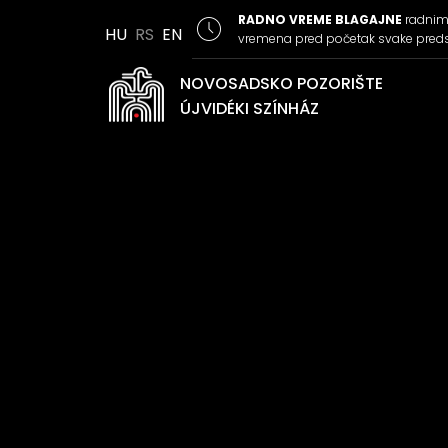
RADNO VREME BLAGAJNE
radnim 
HU
RS
EN
vremena pred početak svake pred
NOVOSADSKO POZORIŠTE
ÚJVIDÉKI SZÍNHÁZ
Record not found