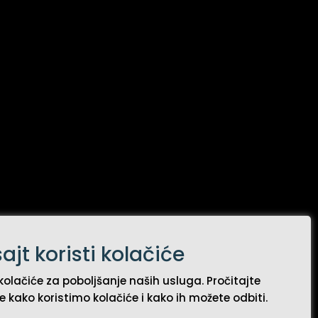
525552
ajt koristi kolačiće
+38121571564
381216622592
+381216572526
kolačiće za poboljšanje naših usluga. Pročitajte
38121525388
e kako koristimo kolačiće i kako ih možete odbiti.
:
+38121525793