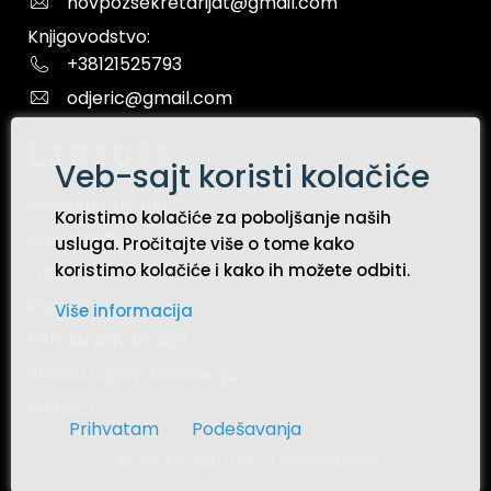
novpozsekretarijat@gmail.com
Knjigovodstvo:
+38121525793
odjeric@gmail.com
LINKOVI
Veb-sajt koristi kolačiće
Naslovna strana
Koristimo kolačiće za poboljšanje naših
Dokumenti
usluga. Pročitajte više o tome kako
koristimo kolačiće i kako ih možete odbiti.
Javne nabavke
Kontakt
Više informacija
Politika privatnosti
Pravila i uslovi korišćenja
Kolačići
Prihvatam
Podešavanja
@ 2024. Dizajn i razvoj:
ManufaktuRa