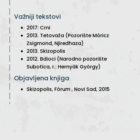
Važniji tekstovi
2017: Crni
2013. Tetovaža (Pozorište Móricz
Zsigmond, Njiređhaza)
2013. Skizopolis
2012. Bdioci (Narodno pozorište
Subotica, r.: Hernyák György)
Objavljena knjiga
Skizopolis, Fórum , Novi Sad, 2015