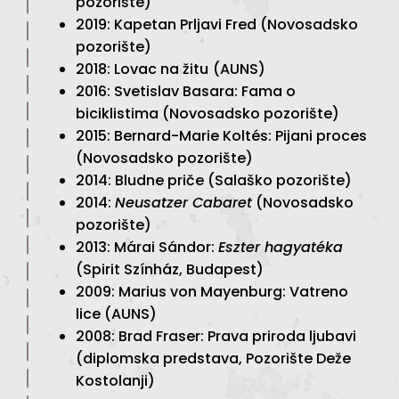
pozorište)
2019: Kapetan Prljavi Fred (Novosadsko
pozorište)
2018: Lovac na žitu
(AUNS)
2016: Svetislav Basara: Fama o
biciklistima (Novosadsko pozorište)
2015: Bernard-Marie Koltés: Pijani proces
(Novosadsko pozorište)
2014: Bludne priče (Salaško pozorište)
2014:
Neusatzer Cabaret
(Novosadsko
pozorište)
2013: Márai Sándor:
Eszter hagyatéka
(Spirit Színház, Budapest)
2009: Marius von Mayenburg: Vatreno
lice (AUNS)
2008: Brad Fraser: Prava priroda ljubavi
(diplomska predstava, Pozorište Deže
Kostolanji)