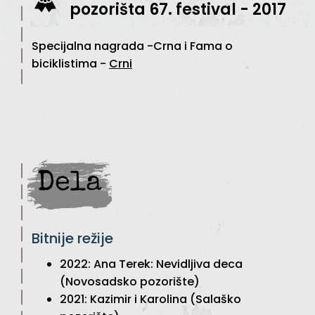
pozorišta 67. festival - 2017
Specijalna nagrada -Crna i Fama o
biciklistima -
Crni
Dela
Bitnije režije
2022: Ana Terek: Nevidljiva deca
(Novosadsko pozorište)
2021: Kazimir i Karolina (Salaško