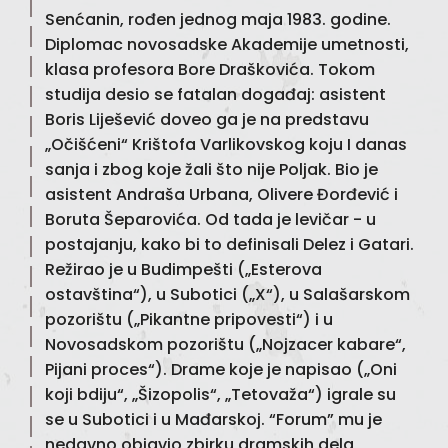
Senćanin, rođen jednog maja 1983. godine.
Diplomac novosadske Akademije umetnosti,
klasa profesora Bore Draškovića. Tokom
studija desio se fatalan događaj: asistent
Boris Liješević doveo ga je na predstavu
„Očišćeni“ Krištofa Varlikovskog koju I danas
sanja i zbog koje žali što nije Poljak. Bio je
asistent Andraša Urbana, Olivere Đorđević i
Boruta Šeparovića. Od tada je levičar - u
postajanju, kako bi to definisali Delez i Gatari.
Režirao je u Budimpešti („Esterova
ostavština“), u Subotici („X“), u Salašarskom
pozorištu („Pikantne pripovesti“) i u
Novosadskom pozorištu („Nojzacer kabare“,
Pijani proces“). Drame koje je napisao („Oni
koji bdiju“, „Šizopolis“, „Tetovaža“) igrale su
se u Subotici i u Mađarskoj. “Forum” mu je
nedavno objavio zbirku dramskih dela