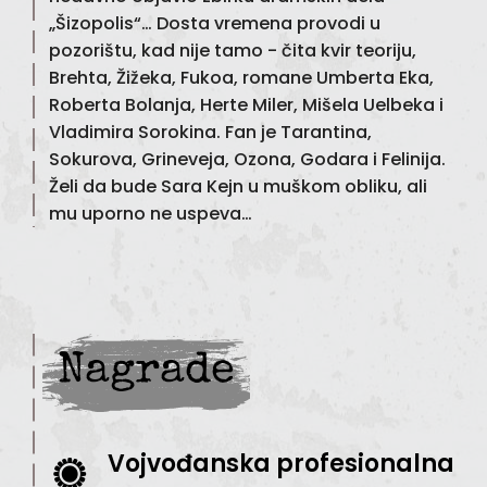
„Šizopolis“… Dosta vremena provodi u
pozorištu, kad nije tamo - čita kvir teoriju,
Brehta, Žižeka, Fukoa, romane Umberta Eka,
Roberta Bolanja, Herte Miler, Mišela Uelbeka i
Vladimira Sorokina. Fan je Tarantina,
Sokurova, Grineveja, Ozona, Godara i Felinija.
Želi da bude Sara Kejn u muškom obliku, ali
mu uporno ne uspeva…
Nagrade
Vojvođanska profesionalna