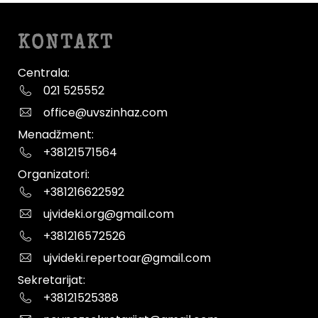
KONTAKT
Centrala:
021 525552
office@uvszinhaz.com
Menadžment:
+38121571564
Organizatori:
+381216622592
ujvideki.org@gmail.com
+381216572526
ujvideki.repertoar@gmail.com
Sekretarijat:
+38121525388