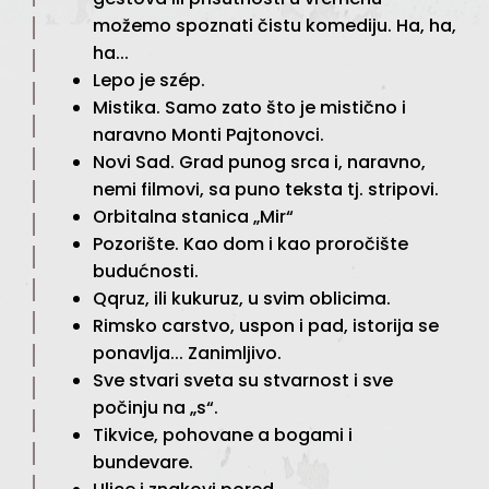
možemo spoznati čistu komediju. Ha, ha,
ha...
Lepo je szép.
Mistika. Samo zato što je mistično i
naravno Monti Pajtonovci.
Novi Sad. Grad punog srca i, naravno,
nemi filmovi, sa puno teksta tj. stripovi.
Orbitalna stanica „Mir“
Pozorište. Kao dom i kao proročište
budućnosti.
Qqruz, ili kukuruz, u svim oblicima.
Rimsko carstvo, uspon i pad, istorija se
ponavlja... Zanimljivo.
Sve stvari sveta su stvarnost i sve
počinju na „s“.
Tikvice, pohovane a bogami i
bundevare.