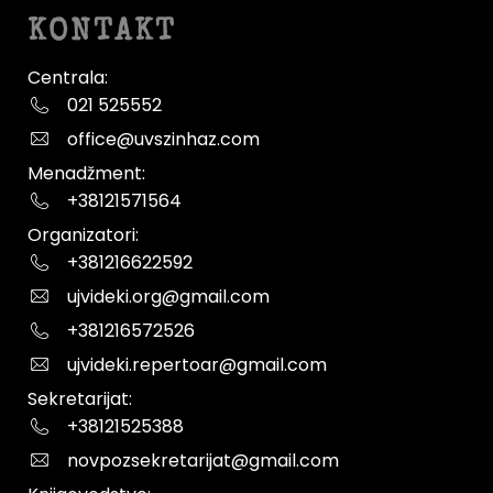
KONTAKT
Centrala:
021 525552
office@uvszinhaz.com
Menadžment:
+38121571564
Organizatori:
+381216622592
ujvideki.org@gmail.com
+381216572526
ujvideki.repertoar@gmail.com
Sekretarijat:
+38121525388
novpozsekretarijat@gmail.com