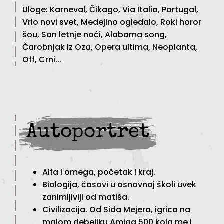
Uloge: Karneval, Čikago, Via Italia, Portugal,
Vrlo novi svet, Medejino ogledalo, Roki horor
šou, San letnje noći, Alabama song,
Čarobnjak iz Oza, Opera ultima, Neoplanta,
Off, Crni...
Autoportret
Alfa i omega, početak i kraj.
Biologija, časovi u osnovnoj školi uvek
zanimljiviji od matiša.
Civilizacija. Od Sida Mejera, igrica na
malom debeljku Amiga 500 koja me i