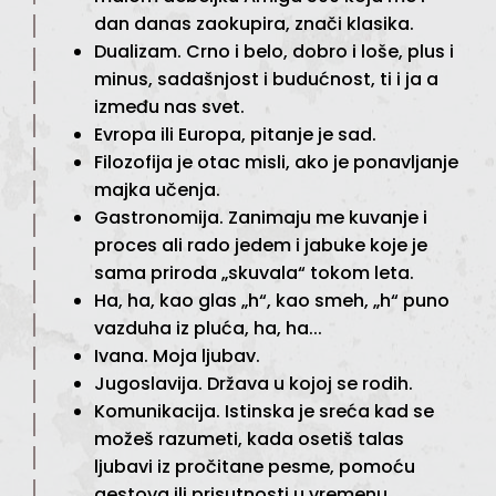
dan danas zaokupira, znači klasika.
Dualizam. Crno i belo, dobro i loše, plus i
minus, sadašnjost i budućnost, ti i ja a
između nas svet.
Evropa ili Europa, pitanje je sad.
Filozofija je otac misli, ako je ponavljanje
majka učenja.
Gastronomija. Zanimaju me kuvanje i
proces ali rado jedem i jabuke koje je
sama priroda „skuvala“ tokom leta.
Ha, ha, kao glas „h“, kao smeh, „h“ puno
vazduha iz pluća, ha, ha...
Ivana. Moja ljubav.
Jugoslavija. Država u kojoj se rodih.
Komunikacija. Istinska je sreća kad se
možeš razumeti, kada osetiš talas
ljubavi iz pročitane pesme, pomoću
gestova ili prisutnosti u vremenu