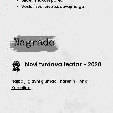
Ulice i znakovi pored...
Voda, izvor života, čuvajmo ga!
Nagrade
Novi tvrđava teatar - 2020
Najbolji glavni glumac- Karenin -
Ana
Karenjina